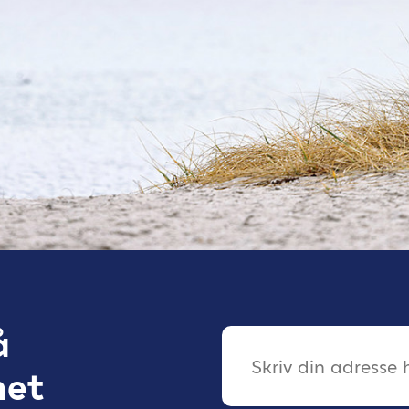
å
net