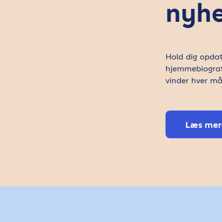
nyhe
Hold dig opdat
hjemmebiografs
vinder hver må
Læs mere