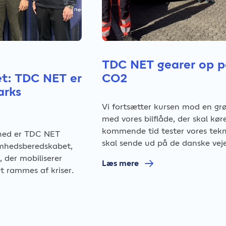
TDC NET gearer op p
t: TDC NET er
CO2
arks
Vi fortsætter kursen mod en gr
med vores bilflåde, der skal kør
kommende tid tester vores tekni
mhed er TDC NET
skal sende ud på de danske veje
omhedsberedskabet,
 der mobiliserer
Læs mere
t rammes af kriser.