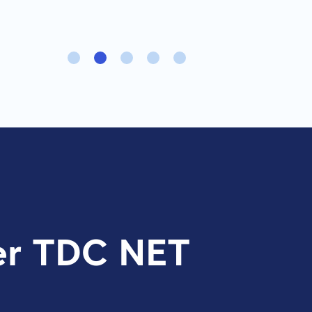
1
er TDC NET