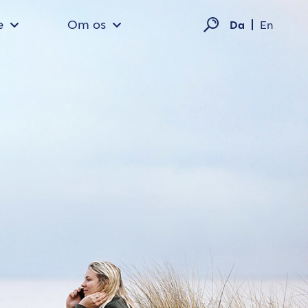
e
Om os
Da
En