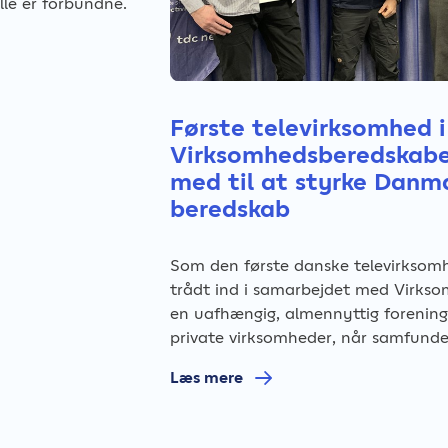
lle er forbundne.
for 11. år
Første televirksomhed i
Virksomhedsberedskabe
med til at styrke Danm
beredskab
 i år, at TDC NET
ilnet. I 2026 har
t hvilket
Som den første danske televirkso
lse, når du er på
trådt ind i samarbejdet med Virks
en uafhængig, almennyttig forening,
private virksomheder, når samfunde
Læs mere