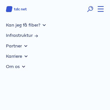
Kan jeg få fiber?
Ni nye teknikerbiler på el:
Infrastruktur
TDC NET gearer op på vejen
mod nul CO2
Partner
Karriere
Om os