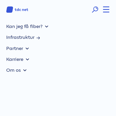
Kan jeg få fiber?
TDC NET-teknikere, der
Infrastruktur
banker på din dør, er den
ægte vare
Partner
Karriere
Om os