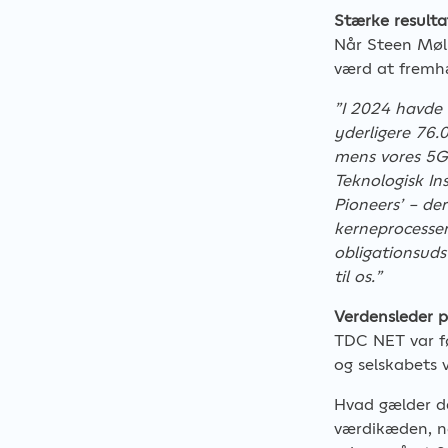
Stærke resulta
Når Steen Møll
værd at fremh
”I 2024 havde 
yderligere 76.
mens vores 5G
Teknologisk Ins
Pioneers’ – de
kerneprocesser
obligationsuds
til os.”
Verdensleder p
TDC NET var fø
og selskabets 
Hvad gælder de
værdikæden, n