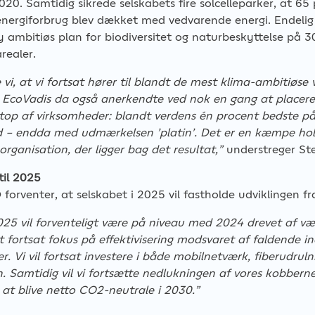
20. Samtidig sikrede selskabets fire solcelleparker, at 65
nergiforbrug blev dækket med vedvarende energi. Endelig
ambitiøs plan for biodiversitet og naturbeskyttelse på 3
realer.
 vi, at vi fortsat hører til blandt de mest klima-ambitiøse
t EcoVadis da også anerkendte ved nok en gang at placer
top af virksomheder: blandt verdens én procent bedste p
 – endda med udmærkelsen ’platin’. Det er en kæmpe hol
organisation, der ligger bag det resultat,”
understreger Ste
til 2025
orventer, at selskabet i 2025 vil fastholde udviklingen fr
25 vil forventeligt være på niveau med 2024 drevet af væ
fortsat fokus på effektivisering modsvaret af faldende in
. Vi vil fortsat investere i både mobilnetværk, fiberudruln
. Samtidig vil vi fortsætte nedlukningen af vores kobbern
 at blive netto CO2-neutrale i 2030.”