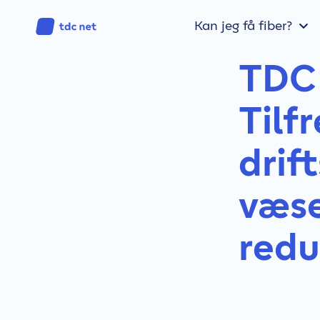
Kan jeg få fiber?
TDC 
Tilf
drif
væse
redu