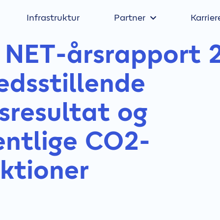
Infrastruktur
Partner
Karrier
NET-årsrapport 
redsstillende
tsresultat og
ntlige CO2-
ktioner