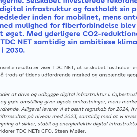
ngerne. Selskabet investerede rekordh
digital infrastruktur og fastholdt sin p
dsleder inden for mobilnet, mens anta
med mulighed for fiberforbindelse blev
t øget. Med yderligere CO2-reduktion
 TDC NET samtidig sin ambitiøse klim
 i 2030.
nsielle resultater viser TDC NET, at selskabet fastholder 
 på trods af tidens udfordrende marked og anspændte geop
ider at drive og udbygge digital infrastruktur i. Cybertrusl
g grøn omstilling giver øgede omkostninger, mens marke
rdrende. Alligevel leverer vi et pænt regnskab for 2024, hv
riftsresultat på niveau med 2023, samtidig med at vi inves
ing af sikker, stabil og energieffektiv digital infrastruktur
rklarer TDC NETs CFO, Steen Møller.