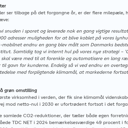
ter
er ser tilbage på det forgangne år, er der flere milepæle, 
æve:
vi snuden i sporet og leverede nok en gang vigtige resultat
000 adresser muligheden for at blive koblet på vores lynhur
-mobilnet endnu en gang blev målt som Danmarks bedste
titut. Samtidig tog vi internt hul på vores nye strategi – 
r skal være med til at forenkle og automatisere en lang ræ
 til gavn for kunderne. Endelig så vi ved endnu en overteg
tedelse med forpligtende klimamål, at markederne fortsat h
å grøn omstilling
rste virksomhed i verden, der fik sine klimamål videnskabel
vej mod netto-nul i 2030 er ufortrødent fortsat i det forg
 samlede CO2-reduktioner, der tæller både egen forretni
åede TDC NET i 2024 bemærkelsesværdige 49 procent i for