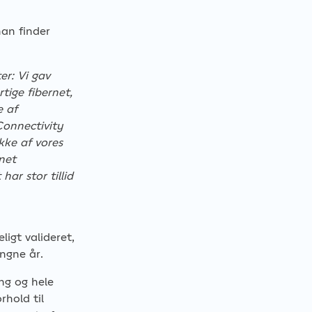
han finder
er: Vi gav
tige fibernet,
 af
’Connectivity
kke af vores
net
ar stor tillid
igt valideret,
angne år.
ng og hele
hold til