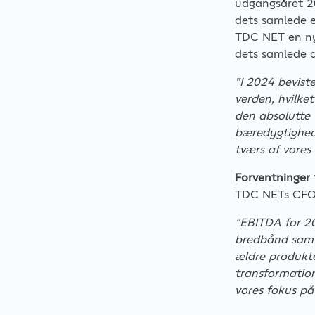
udgangsåret 20
dets samlede e
TDC NET en ny 
dets samlede a
”I 2024 beviste
verden, hvilke
den absolutte 
bæredygtighed
tværs af vores 
Forventninger 
TDC NETs CFO f
”EBITDA for 20
bredbånd samt 
ældre produkter
transformation
vores fokus på