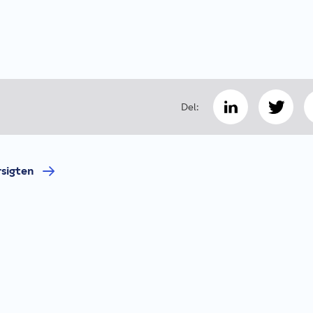
Del:
rsigten