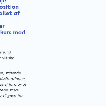
øje
osition
llet af
er
akurs mod
en sund
olitiske
er, stigende
dssituationen
or vi formår at
terer store
 til gavn for