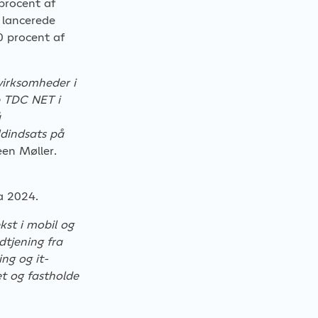
 procent af
 lancerede
0 procent af
 virksomheder i
e TDC NET i
å
dindsats på
en Møller.
a 2024.
kst i mobil og
dtjening fra
ing og it-
et og fastholde