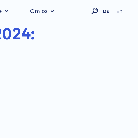
e
Om os
Da
En
2024: