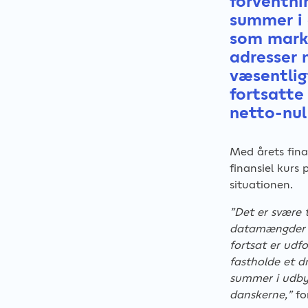
forventni
summer i 
som marke
adresser 
væsentlig
fortsatte
netto-nul
Med årets fina
finansiel kurs
situationen.
”Det er svære t
datamængder o
fortsat er udfo
fastholde et d
summer i udbygn
danskerne,”
fo